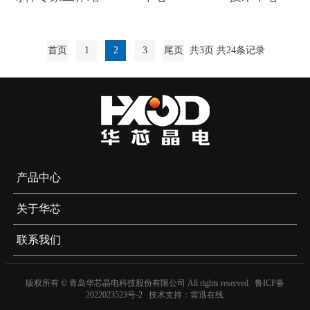
首页
1
2
3
尾页
共3页 共24条记录
产品中心
关于华芯
联系我们
版权所有 © 青岛华芯晶电科技股份有限公司 All rights reserved
鲁ICP备
2022023523号-2
技术支持：
雷迅在线