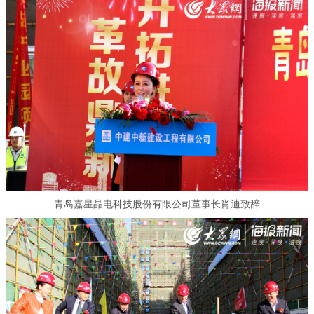
青岛嘉星晶电科技股份有限公司董事长肖迪致辞