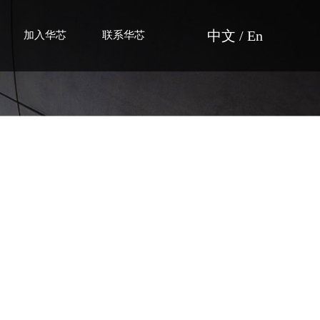
中文
/
En
加入华芯
联系华芯