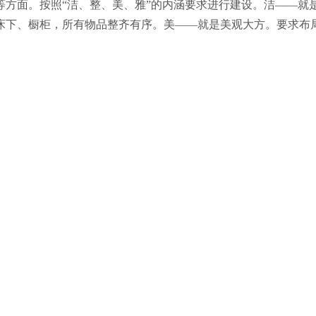
等方面。按照“洁、整、美、雅”的内涵要求进行建设。洁――就
床下、橱柜，所有物品整齐有序。美――就是美观大方。要求布
务建设以及宿舍装饰等三个方面做出要求：宿舍精神风貌：（1）
，仪表大方，礼貌对待来访的同事、公司领导和其它人员；（4）
、痰迹、积水等；（2）桌椅整洁，桌面物品摆放整齐；（3）门
摆放整齐；（5）床上被子叠成方块状,被子和枕头分别摆放在床的
齐美观，衣物、行李包整齐摆放于指定床位，不得乱堆、乱放、乱
放于指定位置；（9）宿舍内不准乱订钉子、拉铁丝等，衣柜上