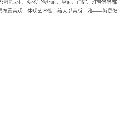
是清洁卫生。要求宿舍地面、墙面、门窗、灯管等等都
局布置美观，体现艺术性，给人以美感。雅――就是健
宿舍内成员团结友爱，互相帮助；（2）宿舍内成员工
宿舍内成员能积极参加公司、车间的各类活动。
窗明亮，室内物品、窗纱等表面无灰尘、蛛网，室内空
两头,被子的双叠口向外,床单要盖住褥席,不得下垂。
挂；（7）床下鞋子摆放整齐，按军事化要求摆放；
无杂物；（10）贵重物品放于衣柜内并上锁，但不允许