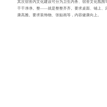
其次宿舍内文化建设可分为卫生内务、宿舍文化氛围
干干净净。整――就是整整齐齐。要求桌面、铺上、
康高雅。要求装饰物、张贴画等，内容健康向上。
同时，通过本次活动的开展，也从精神风貌、卫生内
作业绩突出、积极进取；（3）宿舍内成员言谈文明
卫生、内务建设要求：（1）室内地面干净，无污物
气清新、无异味；（4）宿舍垃圾及时清理，卫生工具
床安放在规定的位置，不得乱动；（6）物品摆放整
（8）宿舍内洗漱用具等个人卫生用品要一律按规定摆
放有腐蚀性的物品。